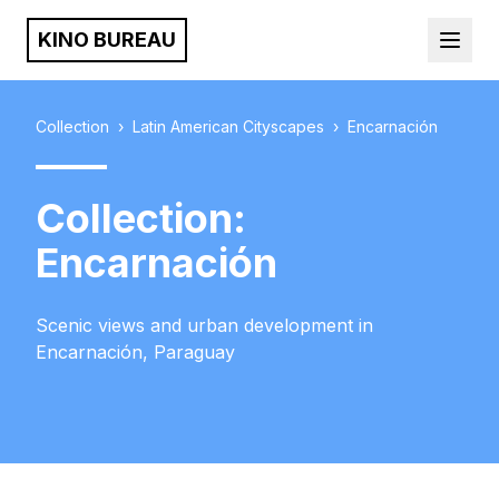
KINO BUREAU
Collection
›
Latin American Cityscapes
›
Encarnación
Collection:
Encarnación
Scenic views and urban development in
Encarnación, Paraguay